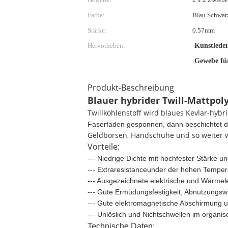
Farbe:
Blau Schwar
Stärke:
0.57mm
Hervorheben:
Kunstlede
Gewebe fü
Produkt-Beschreibung
Blauer hybrider Twill-Mattpo
Twillkohlenstoff wird blaues Kevlar-hy
Faserfaden gesponnen, dann beschichtet 
Geldbörsen, Handschuhe und so weiter we
Vorteile:
--- Niedrige Dichte mit hochfester Stärke 
--- Extraresistanceunder der hohen Temper
--- Ausgezeichnete elektrische und Wärmelei
--- Gute Ermüdungsfestigkeit, Abnutzungsw
--- Gute elektromagnetische Abschirmung u
--- Unlöslich und Nichtschwellen im organi
Technische Daten: