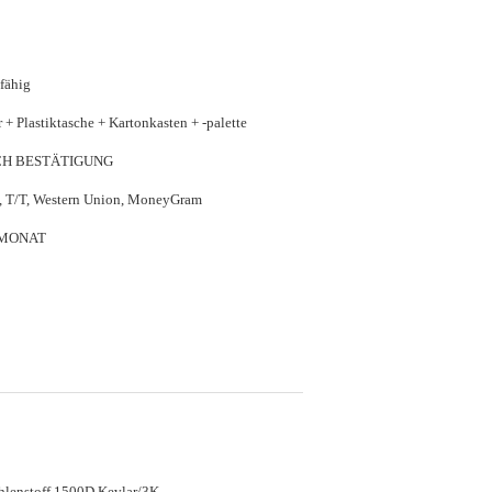
fähig
 + Plastiktasche + Kartonkasten + -palette
CH BESTÄTIGUNG
P, T/T, Western Union, MoneyGram
 MONAT
lenstoff 1500D Kevlar/3K