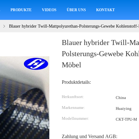
E
PRODUKTE
VIDEOS
ÜBER UNS
KONTAKT
Blauer hybrider Twill-Mattpolyurethan-Polsterungs-Gewebe Kohlenstoff-
Blauer hybrider Twill-Ma
Polsterungs-Gewebe Kohl
Möbel
Produktdetails:
Herkunftsort:
China
Markenname:
Huaiying
Modellnummer:
CKT-TPU-M
Zahlung und Versand AGB: