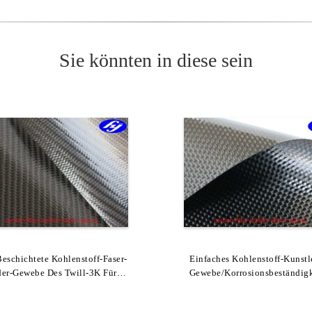
Sie könnten in diese sein
eschichtete Kohlenstoff-Faser-
Schwarze Kevlar-Polyurethan-
Einfaches Kohlenstoff-Kunstl
Schnittbeständiges, Schwarz
er-Gewebe Des Twill-3K Für
olsterungs-Gewebe, Das Mit
Gewebe/Korrosionsbeständigk
Künstliches Leder Mit 480
attem TPU Beschichtet Wird,
Geldbörsen/Taschen
Schwarz-Kohlenstoff-Faser-G
TPU-Beschichtung
Verdoppeln Seiten