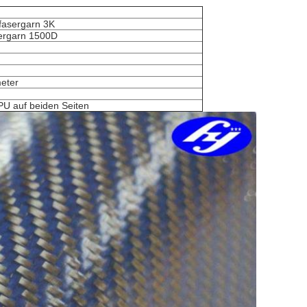
ffasergarn 3K
ergarn 1500D
meter
U auf beiden Seiten