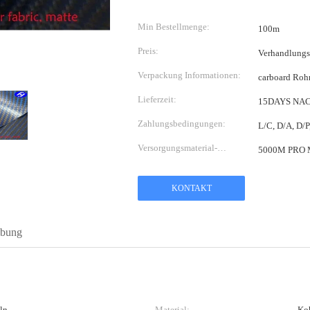
Min Bestellmenge:
100m
Preis:
Verhandlungs
Verpackung Informationen:
carboard Rohr
Lieferzeit:
15DAYS NA
Zahlungsbedingungen:
L/C, D/A, D/
Versorgungsmaterial-
5000M PRO
Fähigkeit:
KONTAKT
ibung
ln
Material:
Koh