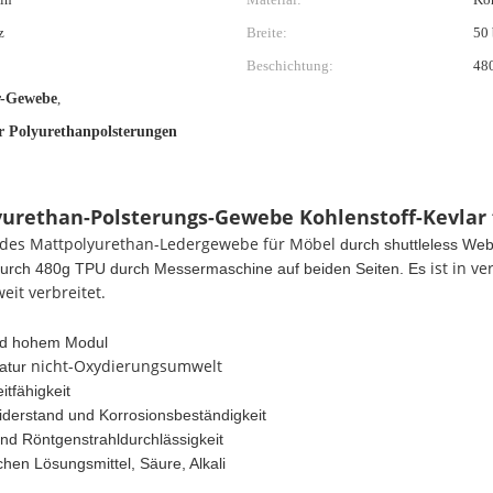
z
Breite:
50 
Beschichtung:
480
r-Gewebe
,
r Polyurethanpolsterungen
lyurethan-Polsterungs-Gewebe Kohlenstoff-Kevlar
brides Mattpolyurethan-Ledergewebe für Möbel
durch shuttleless Web
ist in v
durch 480g TPU durch Messermaschine auf beiden Seiten. Es
it verbreitet.
und hohem Modul
nicht-Oxydierungsumwelt
atur
tfähigkeit
iderstand und Korrosionsbeständigkeit
nd Röntgenstrahldurchlässigkeit
schen Lösungsmittel, Säure
, Alkali