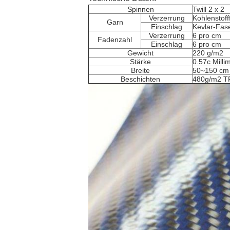
Spinnen
Twill 2 x 2
Verzerrung
Kohlenstof
Garn
Einschlag
Kevlar-Fas
Verzerrung
6 pro cm
Fadenzahl
Einschlag
6 pro cm
Gewicht
220 g/m2
Stärke
0.57c Milli
Breite
50~150 cm
Beschichten
480g/m2 TP