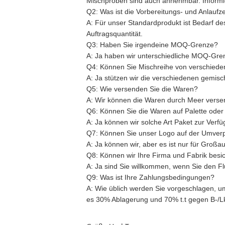
Mischproben sind auch annehmbar. Informie
Q2: Was ist die Vorbereitungs- und Anlaufze
A:
Für unser Standardprodukt ist Bedarf de
Auftragsquantität.
Q3: Haben Sie irgendeine MOQ-Grenze?
A:
Ja haben wir unterschiedliche MOQ-Gren
Q4: Können Sie Mischreihe von verschie
A:
Ja stützen wir die verschiedenen gemisc
Q5: Wie versenden Sie die Waren?
A:
Wir können die Waren durch Meer versend
Q6: Können Sie die Waren auf Palette oder 
A:
Ja können wir solche Art Paket zur Verfü
Q7: Können Sie unser Logo auf der Umver
A:
Ja können wir, aber es ist nur für Großau
Q8: Können wir Ihre Firma und Fabrik besi
A:
Ja sind Sie willkommen, wenn Sie den Flu
Q9: Was ist Ihre Zahlungsbedingungen?
A:
Wie üblich werden Sie vorgeschlagen, um 
es 30% Ablagerung und 70% t.t gegen B-/Lk