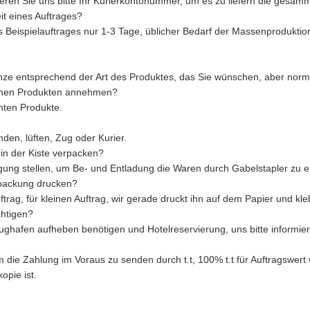
ren Sie uns bitte Ihr Kurierkontonummer, um es zu liefern die gesamm
it eines Auftrages?
s Beispielauftrages nur 1-3 Tage, üblicher Bedarf der Massenprodukti
ze entsprechend der Art des Produktes, das Sie wünschen, aber norma
denen Produkten annehmen?
hten Produkte.
en, lüften, Zug oder Kurier.
in der Kiste verpacken?
gung stellen, um Be- und Entladung die Waren durch Gabelstapler zu er
packung drucken?
ftrag, für kleinen Auftrag, wir gerade druckt ihn auf dem Papier und kle
chtigen?
ghafen aufheben benötigen und Hotelreservierung, uns bitte informier
die Zahlung im Voraus zu senden durch t.t, 100% t.t für Auftragswert w
opie ist.