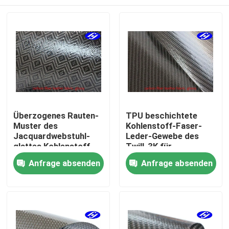
Überzogenes Rauten-
TPU beschichtete
Muster des
Kohlenstoff-Faser-
Jacquardwebstuhl-
Leder-Gewebe des
glattes Kohlenstoff-
Twill-3K für
Faser-Leder-Gewebe-
Geldbörsen/Taschen
Startseite
Anfrage absenden
Anfrage absenden
TPU für Geldbörsen
Produkte
Videos