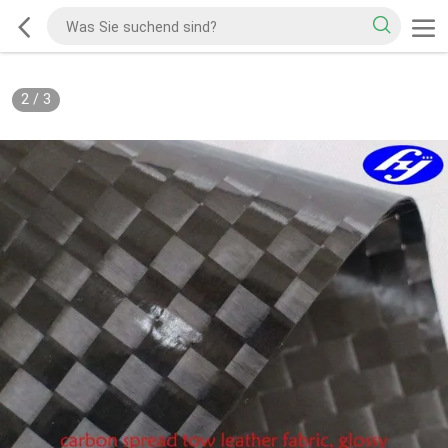
2
/
3