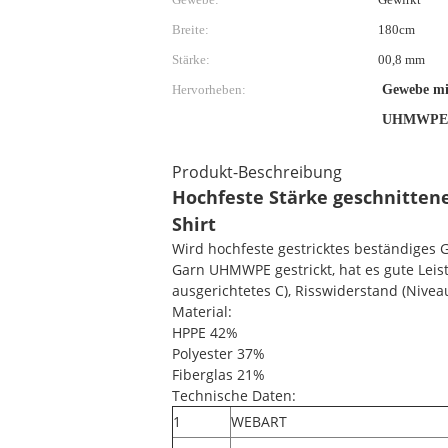
Breite:
180cm
Stärke:
00,8 mm
Hervorheben:
Gewebe mit
UHMWPE-Ve
Produkt-Beschreibung
Hochfeste Stärke geschnitten
Shirt
Wird hochfeste gestricktes beständige
Garn UHMWPE gestrickt, hat es gute Leist
ausgerichtetes C), Risswiderstand (Nivea
Material:
HPPE 42%
Polyester 37%
Fiberglas 21%
Technische Daten:
1
WEBART