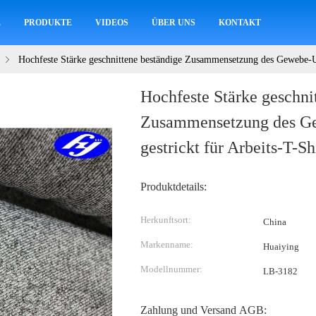
E
PRODUKTE
VIDEOS
ÜBER UNS
KONTAKT
Hochfeste Stärke geschnittene beständige Zusammensetzung des Gewebe-
Hochfeste Stärke geschni
Zusammensetzung des
gestrickt für Arbeits-T-Sh
Produktdetails:
Herkunftsort:
China
Markenname:
Huaiying
Modellnummer:
LB-3182
Zahlung und Versand AGB: