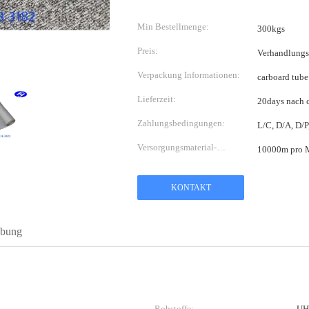
Min Bestellmenge:
300kgs
Preis:
Verhandlungs
Verpackung Informationen:
carboard tub
Lieferzeit:
20days nach 
Zahlungsbedingungen:
L/C, D/A, D/
Versorgungsmaterial-
10000m pro 
Fähigkeit:
KONTAKT
ibung
Rohstoffe:
UHM