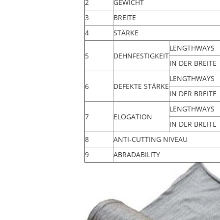
2
GEWICHT
3
BREITE
4
STÄRKE
LENGTHWAYS
5
DEHNFESTIGKEIT
IN DER BREITE
LENGTHWAYS
6
DEFEKTE STÄRKE
IN DER BREITE
LENGTHWAYS
7
ELOGATION
IN DER BREITE
8
ANTI-CUTTING NIVEAU
9
ABRADABILITY