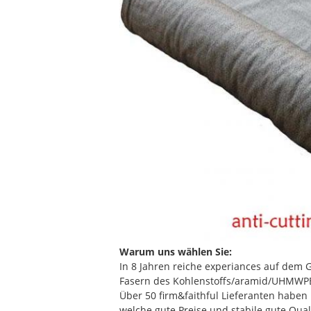
Warum uns wählen Sie:
In 8 Jahren reiche experiances auf dem 
Fasern des Kohlenstoffs/aramid/UHMWPE 
Über 50 firm&faithful Lieferanten haben
welche gute Preise und stabile gute Qual