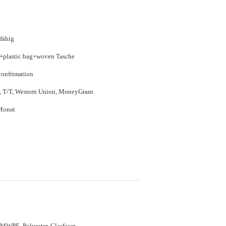
fähig
e+plastic bag+woven Tasche
confrimation
P, T/T, Western Union, MoneyGram
Monat
WPE, Polyester, Glasfaser