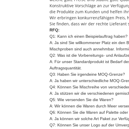
Konstruktive Vorschläge an zur Verfügung
die Produkte zum Kunden und helfen ihn
Wir erbringen konkurrenzfähigen Preis, h
Sie finden, dass wir der rechte Lieferant
RFQ:
Q1: Kann ich einen Beispielauftrag haben?
A:
Ja sind Sie willkommener Platz ein den B
Mischproben sind auch annehmbar. Informie
Q2: Was ist die Vorbereitungs- und Anlaufze
A:
Für unser Standardprodukt ist Bedarf de
Auftragsquantität.
Q3: Haben Sie irgendeine MOQ-Grenze?
A:
Ja haben wir unterschiedliche MOQ-Gren
Q4: Können Sie Mischreihe von verschie
A:
Ja stützen wir die verschiedenen gemisc
Q5: Wie versenden Sie die Waren?
A:
Wir können die Waren durch Meer versend
Q6: Können Sie die Waren auf Palette oder 
A:
Ja können wir solche Art Paket zur Verfü
Q7: Können Sie unser Logo auf der Umver