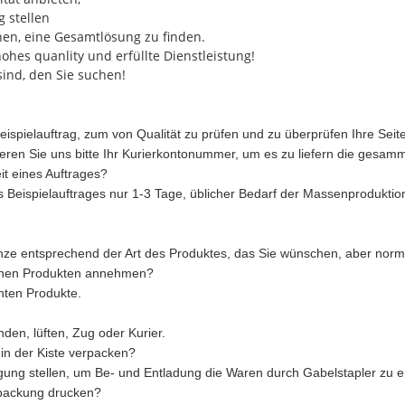
 stellen
en, eine Gesamtlösung zu finden.
ohes quanlity und erfüllte Dienstleistung!
 sind, den Sie suchen!
eispielauftrag, zum von Qualität zu prüfen und zu überprüfen Ihre Seite
ren Sie uns bitte Ihr Kurierkontonummer, um es zu liefern die gesamm
it eines Auftrages?
s Beispielauftrages nur 1-3 Tage, üblicher Bedarf der Massenprodukti
ze entsprechend der Art des Produktes, das Sie wünschen, aber norma
denen Produkten annehmen?
hten Produkte.
en, lüften, Zug oder Kurier.
in der Kiste verpacken?
gung stellen, um Be- und Entladung die Waren durch Gabelstapler zu er
packung drucken?