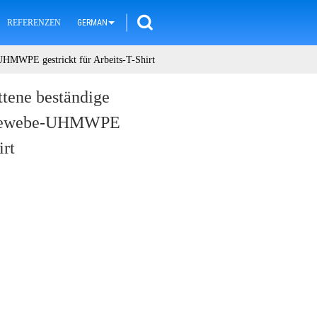
REFERENZEN
GERMAN
UHMWPE gestrickt für Arbeits-T-Shirt
ttene beständige
 Gewebe-UHMWPE
irt