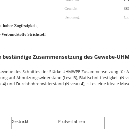
Gewicht:
38
Ursprung:
Ch
 hoher Zugfestigkeit
,
rbundstoffe Strichstoff
e beständige Zusammensetzung des Gewebe-UHMWP
s Gewebe des Schnittes der Stärke UHMWPE Zusammensetzung für A
ung auf Abnutzungswiderstand (Level3), Blattschnittfestigkeit (Niv
u 4) und Durchbohrenwiderstand (Niveau 4), ist es eine ideale Mas
Gestrickt
Prüfverfahren