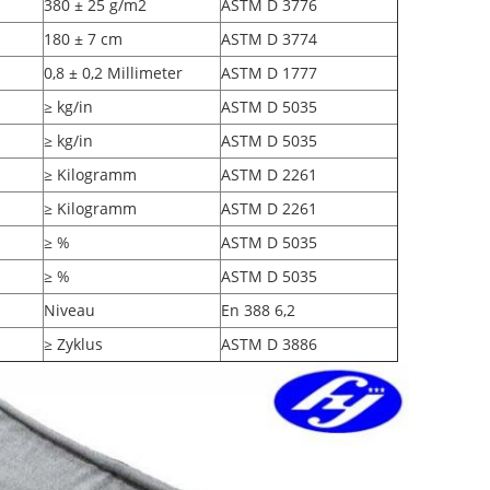
380 ± 25 g/m2
ASTM D 3776
180 ± 7 cm
ASTM D 3774
0,8 ± 0,2 Millimeter
ASTM D 1777
≥ kg/in
ASTM D 5035
≥ kg/in
ASTM D 5035
≥ Kilogramm
ASTM D 2261
≥ Kilogramm
ASTM D 2261
≥ %
ASTM D 5035
≥ %
ASTM D 5035
Niveau
En 388 6,2
≥ Zyklus
ASTM D 3886