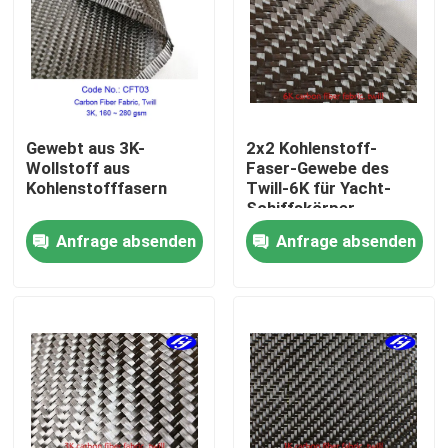
Über uns
Fabrik Tour
Gewebt aus 3K-
2x2 Kohlenstoff-
Wollstoff aus
Faser-Gewebe des
Qualitätskontrolle
Kohlenstofffasern
Twill-6K für Yacht-
Schiffskörper-
Verstärkung
Anfrage absenden
Anfrage absenden
Kontakt
Nachrichten
Referenzen
Kohlenstoff Aramid-Gewebe