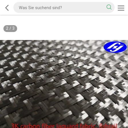
2
/
3