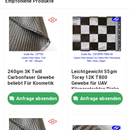
Empfohlene Produkte
240gm 3K Twill
Leichtgewicht 55gm
Carbonfaser Gewebe
Toray 12K T800
beliebt Für Kosmetik
Gewebe für UAV
Körperstruktur Dicke
Startseite
0,07mm Rohstoff
Anfrage absenden
Anfrage absenden
Kohlenstoffgarn
Produkte
Videos