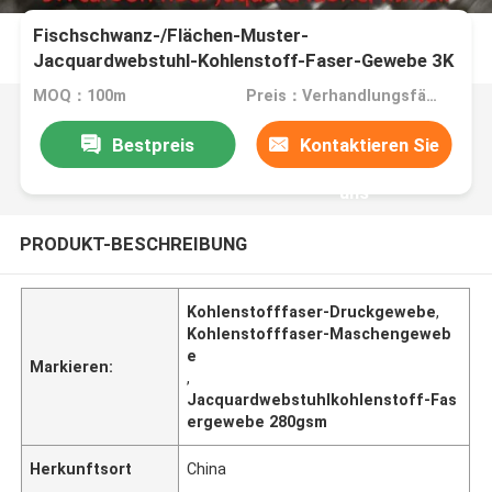
Fischschwanz-/Flächen-Muster-
Jacquardwebstuhl-Kohlenstoff-Faser-Gewebe 3K
für Lamborghini
MOQ：100m
Preis：Verhandlungsfähig
Bestpreis
Kontaktieren Sie
uns
PRODUKT-BESCHREIBUNG
Kohlenstofffaser-Druckgewebe
,
Kohlenstofffaser-Maschengeweb
e
Markieren:
,
Jacquardwebstuhlkohlenstoff-Fas
ergewebe 280gsm
Herkunftsort
China