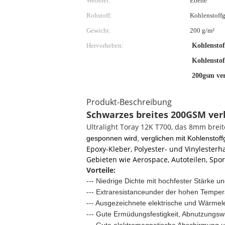
Weberei:
Ebene
Rohstoff:
Kohlenstoff
Gewicht:
200 g/m²
Hervorheben:
Kohlensto
Kohlensto
200gsm ver
Produkt-Beschreibung
Schwarzes breites 200GSM verb
Ultralight Toray 12K T700, das 8mm bre
gesponnen wird, verglichen mit Kohlenstoff
Epoxy-Kleber, Polyester- und Vinylester
Gebieten wie Aerospace, Autoteilen, Spo
Vorteile:
--- Niedrige Dichte mit hochfester Stärke 
--- Extraresistanceunder der hohen Temper
--- Ausgezeichnete elektrische und Wärmelei
--- Gute Ermüdungsfestigkeit, Abnutzungsw