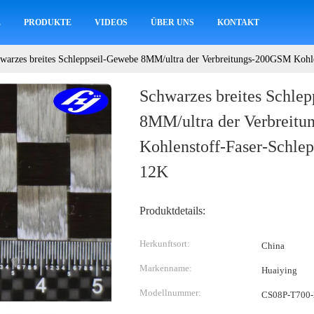
E
PRODUKTE
VIDEOS
ÜBER UNS
KONTAKT
warzes breites Schleppseil-Gewebe 8MM/ultra der Verbreitungs-200GSM Kohle
Schwarzes breites Schle
8MM/ultra der Verbreit
Kohlenstoff-Faser-Schlep
12K
Produktdetails:
Herkunftsort:
China
Markenname:
Huaiying
Modellnummer:
CS08P-T700-