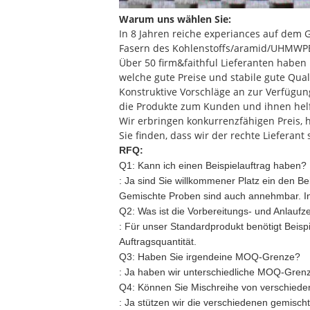
Warum uns wählen Sie:
In 8 Jahren reiche experiances auf dem 
Fasern des Kohlenstoffs/aramid/UHMWPE 
Über 50 firm&faithful Lieferanten haben
welche gute Preise und stabile gute Qual
Konstruktive Vorschläge an zur Verfügung
die Produkte zum Kunden und ihnen helf
Wir erbringen konkurrenzfähigen Preis, h
Sie finden, dass wir der rechte Lieferant
RFQ:
Q1: Kann ich einen Beispielauftrag haben?
:
Ja sind Sie willkommener Platz ein den Bei
Gemischte Proben sind auch annehmbar. Inf
Q2: Was ist die Vorbereitungs- und Anlaufze
:
Für unser Standardprodukt benötigt Beispi
Auftragsquantität.
Q3: Haben Sie irgendeine MOQ-Grenze?
:
Ja haben wir unterschiedliche MOQ-Grenze
Q4: Können Sie Mischreihe von verschie
:
Ja stützen wir die verschiedenen gemisch