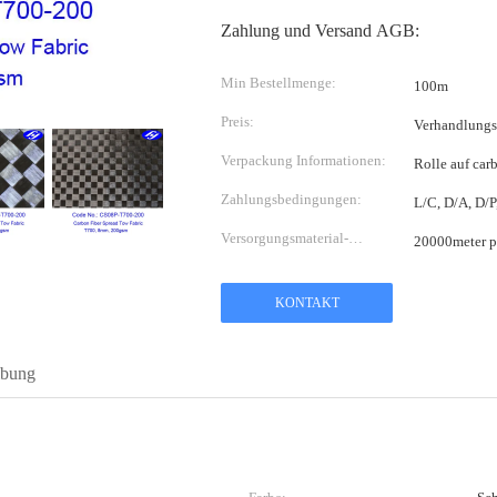
Zahlung und Versand AGB:
Min Bestellmenge:
100m
Preis:
Verhandlungs
Verpackung Informationen:
Rolle auf car
Zahlungsbedingungen:
L/C, D/A, D/
Versorgungsmaterial-
20000meter p
Fähigkeit:
KONTAKT
ibung