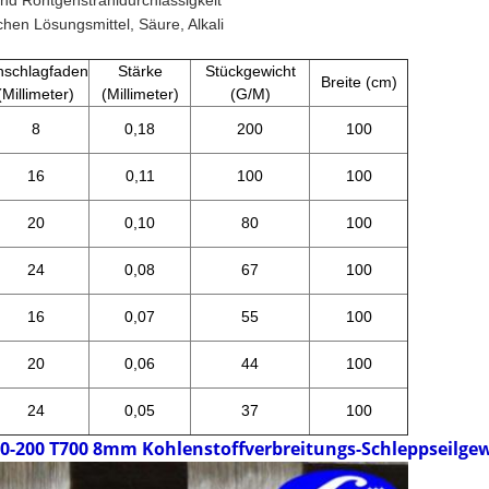
nd Röntgenstrahldurchlässigkeit
schen Lösungsmittel, Säure
, Alkali
nschlagfaden
Stärke
Stückgewicht
Breite (cm)
(Millimeter)
(Millimeter)
(G/M)
8
0,18
200
100
16
0,11
100
100
20
0,10
80
100
24
0,08
67
100
16
0,07
55
100
20
0,06
44
100
24
0,05
37
100
0-200 T700 8mm Kohlenstoffverbreitungs-Schleppseilge