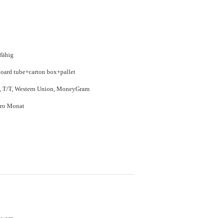
fähig
board tube+carton box+pallet
P, T/T, Western Union, MoneyGram
ro Monat