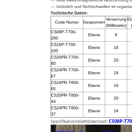
--- Gute elektromagnetische Abschirmung u
--- Unlöslich und Nichtschwellen im organi
Technische Daten:
Verzerrung
Ei
Code Numer
Gesponnen
(Millimeter)
CS08P-T700-
Ebene
8
200
CS16P-T700-
Ebene
16
100
CS20PR-T700-
Ebene
20
80
CS24PR-T700-
Ebene
24
67
CS16PR-T800-
Ebene
16
55
CS20PR-T800-
Ebene
20
44
CS24PR-T800-
Ebene
24
37
CS08P-T70
Spezifikationsblattdownload: