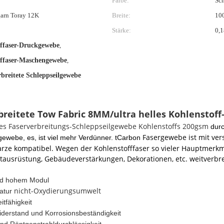
Farbe:
Sc
garn Toray 12K
Breite:
10
Stärke:
0,
fffaser-Druckgewebe
,
fffaser-Maschengewebe
,
breitete Schleppseilgewebe
reitete Tow Fabric 8MM/ultra helles Kohlenstoff-
ites Faserverbreitungs-Schleppseilgewebe Kohlenstoffs 200gsm
durc
Fasergewebe ist mit ver
gewebe, es, ist viel mehr Verdünner. tCarbon
harze kompatibel. Wegen der Kohlenstofffaser so vieler Hauptmerk
rtausrüstung, Gebäudeverstärkungen, Dekorationen, etc. weitverbre
und hohem Modul
nicht-Oxydierungsumwelt
atur
tfähigkeit
iderstand und Korrosionsbeständigkeit