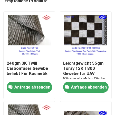
Empfohlene Produkte
240gm 3K Twill
Leichtgewicht 55gm
Carbonfaser Gewebe
Toray 12K T800
beliebt Für Kosmetik
Gewebe für UAV
Körperstruktur Dicke
Startseite
0,07mm Rohstoff
Anfrage absenden
Anfrage absenden
Kohlenstoffgarn
Produkte
Videos