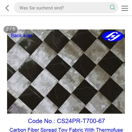
2
/
5