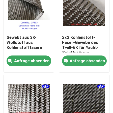
Über uns
Fabrik Tour
Gewebt aus 3K-
2x2 Kohlenstoff-
Wollstoff aus
Faser-Gewebe des
Qualitätskontrolle
Kohlenstofffasern
Twill-6K für Yacht-
Schiffskörper-
Verstärkung
Anfrage absenden
Anfrage absenden
Kontakt
Nachrichten
Referenzen
Kohlenstoff Aramid-Gewebe