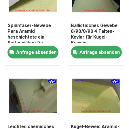
Über uns
Spinnfaser-Gewebe
Ballistisches Gewebe
Para Aramid
0/90/0/90 4 Falten-
Fabrik Tour
beschichtete ein
Kevlar für Kugel-
Seitensilikon für
Beweis
Schweißens-Roboter
bekleidet/Schutzkleidung
Anfrage absenden
Anfrage absenden
Qualitätskontrolle
Kontakt
Nachrichten
Referenzen
Kohlenstoff Aramid-Gewebe
Leichtes chemisches
Kugel-Beweis Aramid-