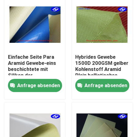
Einfache Seite Para
Hybrides Gewebe
Aramid Gewebe-eins
1500D 200GSM gelber
beschichtete mit
Kohlenstoff Aramid
Silikon der
Plain ballistisches
Flüssigkeits-100GSM
Kevlar-Gewebe
Anfrage absenden
Anfrage absenden
Startseite
Produkte
Videos