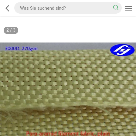
2
/
3