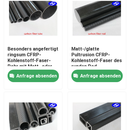
Über uns
Fabrik Tour
Besonders angefertigt
Matt-/glatte
Qualitätskontrolle
ringsum CFRP-
Pultrusion CFRP-
Kohlenstoff-Faser-
Kohlenstoff-Faser des
Rohr mit Matt- oder
runden Rod-
Kontakt
glatter Pultrusions-
Kohlenstoff-
Anfrage absenden
Anfrage absenden
Form
Verbundwerkstoff-,
Nachrichten
Referenzen
Kohlenstoff Aramid-Gewebe