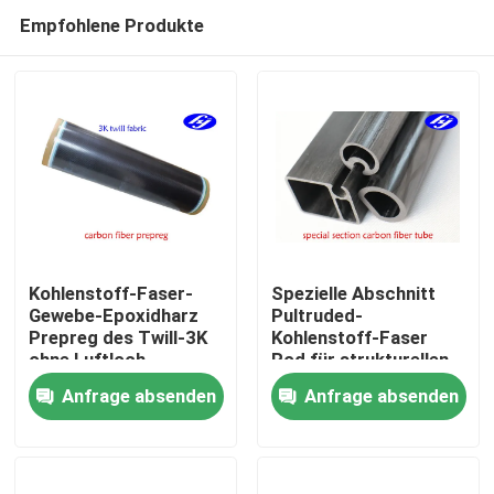
Empfohlene Produkte
Kohlenstoff-Faser-
Spezielle Abschnitt
Gewebe-Epoxidharz
Pultruded-
Prepreg des Twill-3K
Kohlenstoff-Faser
Startseite
ohne Luftloch
Rod für strukturellen
hauptsächlichkörper
Anfrage absenden
Anfrage absenden
im Freien
Produkte
Videos