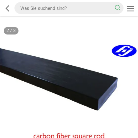
2
/
3