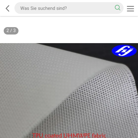
2
/
3