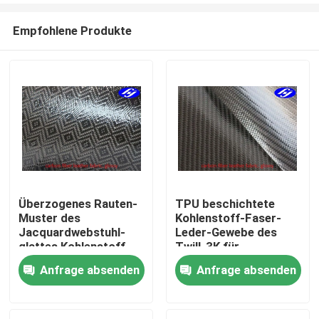
Empfohlene Produkte
Überzogenes Rauten-
TPU beschichtete
Muster des
Kohlenstoff-Faser-
Startseite
Jacquardwebstuhl-
Leder-Gewebe des
glattes Kohlenstoff-
Twill-3K für
Faser-Leder-Gewebe-
Geldbörsen/Taschen
Anfrage absenden
Anfrage absenden
Produkte
TPU für Geldbörsen
Videos